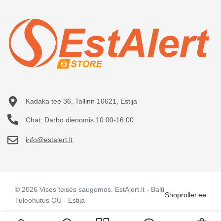
Kontaktai
Mano paskyra
Nauji produktai
Užsakymų istorija
Svetainės žemėlapis
Įsigytos prekės
Kadaka tee 36, Tallinn 10621, Estija
Chat: Darbo dienomis 10:00-16:00
info@estalert.lt
© 2026 Visos teisės saugomos. EstAlert.lt - Balti
Shoproller.ee
Tuleohutus OÜ - Estija