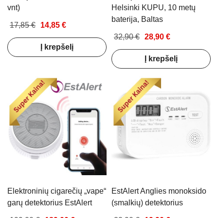
vnt)
Helsinki KUPU, 10 metų
baterija, Baltas
17,85 €
14,85 €
32,90 €
28,90 €
Į krepšelį
Į krepšelį
Elektroninių cigarečių „vape“
EstAlert Anglies monoksido
garų detektorius EstAlert
(smalkių) detektorius