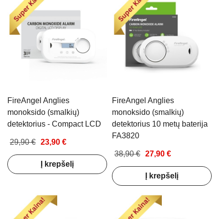
FireAngel Anglies
FireAngel Anglies
monoksido (smalkių)
monoksido (smalkių)
detektorius - Compact LCD
detektorius 10 metų baterija
FA3820
29,90 €
23,90 €
38,90 €
27,90 €
Į krepšelį
Į krepšelį