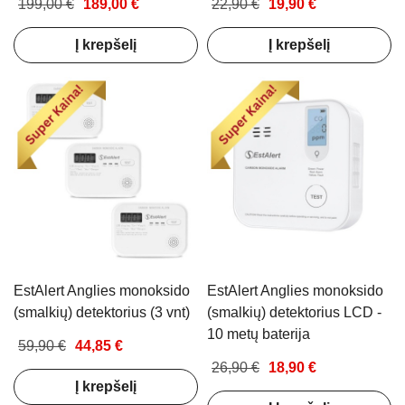
199,00 €
189,00 €
22,90 €
19,90 €
Į krepšelį
Į krepšelį
EstAlert Anglies monoksido
EstAlert Anglies monoksido
(smalkių) detektorius (3 vnt)
(smalkių) detektorius LCD -
10 metų baterija
59,90 €
44,85 €
26,90 €
18,90 €
Į krepšelį