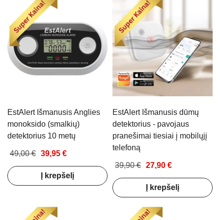
EstAlert Išmanusis Anglies
EstAlert Išmanusis dūmų
monoksido (smalkių)
detektorius - pavojaus
detektorius 10 metų
pranešimai tiesiai į mobilųjį
telefoną
49,00 €
39,95 €
39,90 €
27,90 €
Į krepšelį
Į krepšelį