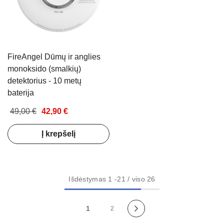
FireAngel Dūmų ir anglies
monoksido (smalkių)
detektorius - 10 metų
baterija
49,00 €
42,90 €
Į krepšelį
Išdėstymas
1
-
21
/ viso 26
1
2