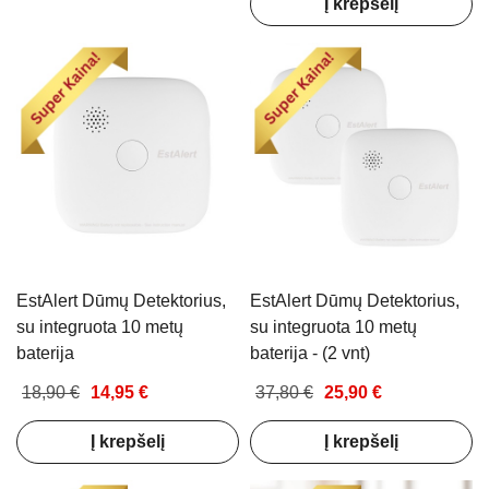
Į krepšelį
EstAlert Dūmų Detektorius,
EstAlert Dūmų Detektorius,
su integruota 10 metų
su integruota 10 metų
baterija
baterija - (2 vnt)
18,90 €
14,95 €
37,80 €
25,90 €
Į krepšelį
Į krepšelį