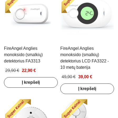
FireAngel Anglies
FireAngel Anglies
monoksido (smalkių)
monoksido (smalkių)
detektorius FA3313
detektorius LCD FA3322 -
10 metų baterija
29,90 €
22,90 €
49,90 €
39,00 €
Į krepšelį
Į krepšelį